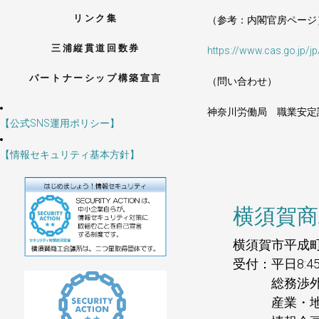
リンク集
（参考：内閣官房ページ
三浦縦貫道回数券
https://www.cas.go.jp/
パートナーシップ構築宣言
（問い合わせ）
神奈川労働局 職業安定課 T
【公式SNS運用ポリシー】
【情報セキュリティ基本方針】
横須賀商
横須賀市平成町2
受付：平日8:4
総務渉外課（代）
産業・地域活性課