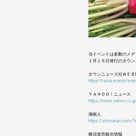
当イベントは多数のメデ
１月１６日発行のタウン
タウンニュース社ＷＥＢ
https://rarea.events/eve
ＹＡＨＯＯ！ニュース
https://news.yahoo.co.
湘南人
https://shonanjin.com/
横須賀市観光情報