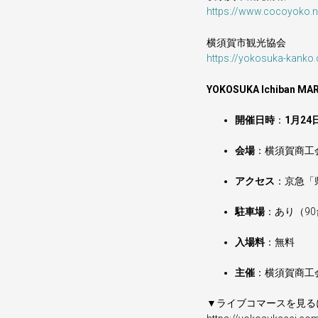
https://www.cocoyoko.n
横須賀市観光協会
https://yokosuka-kanko
YOKOSUKA Ichiba
開催日時
：
1月24日
会場
：横須賀商工
アクセス
：京急「
駐車場
：あり（9
入場料
：無料
主催
：横須賀商工
▼ライブコマースを見るに