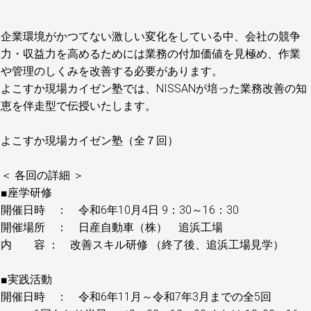
企業環境がかつてない激しい変化をしている中、会社の競争
力・収益力を高めるためには業務の付加価値を見極め、作業
や管理のしくみを改善する必要があります。
よこすか現場カイゼン塾では、NISSANが培った業務改善の知
恵を伴走型で伝授いたします。
よこすか現場カイゼン塾（全７回）
＜ 各回の詳細 ＞
■座学研修
開催日時 ： 令和6年10月4日 9：30～16：30
開催場所 ： 日産自動車（株） 追浜工場
内 容 ： 改善スキル研修 （終了後、追浜工場見学）
■実践活動
開催日時 ： 令和6年11月～令和7年3月までの全5回