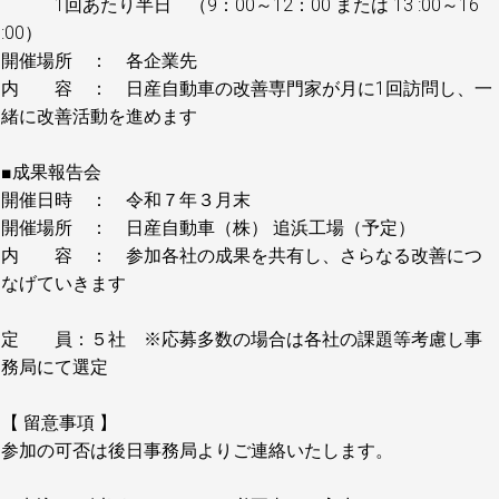
1回あたり半日 （9：00～12：00 または 13 :00～16
:00）
開催場所 ： 各企業先
内 容 ： 日産自動車の改善専門家が月に1回訪問し、一
緒に改善活動を進めます
■成果報告会
開催日時 ： 令和７年３月末
開催場所 ： 日産自動車（株） 追浜工場（予定）
内 容 ： 参加各社の成果を共有し、さらなる改善につ
なげていきます
定 員：５社 ※応募多数の場合は各社の課題等考慮し事
務局にて選定
【 留意事項 】
参加の可否は後日事務局よりご連絡いたします。