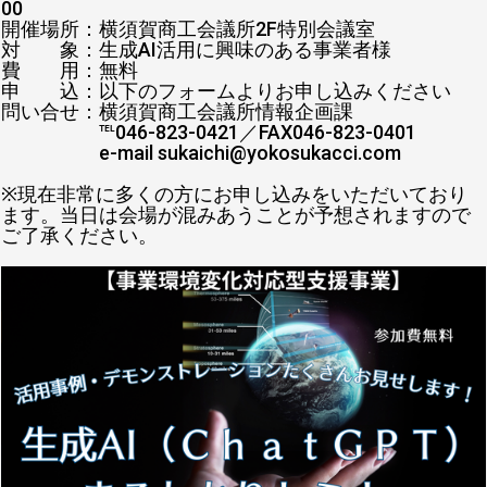
00
開催場所：横須賀商工会議所2F特別会議室
対 象：生成AI活用に興味のある事業者様
費 用：無料
申 込：以下のフォームよりお申し込みください
問い合せ：横須賀商工会議所情報企画課
℡046-823-0421／FAX046-823-0401
e-mail sukaichi@yokosukacci.com
※現在非常に多くの方にお申し込みをいただいており
ます。当日は会場が混みあうことが予想されますので
ご了承ください。