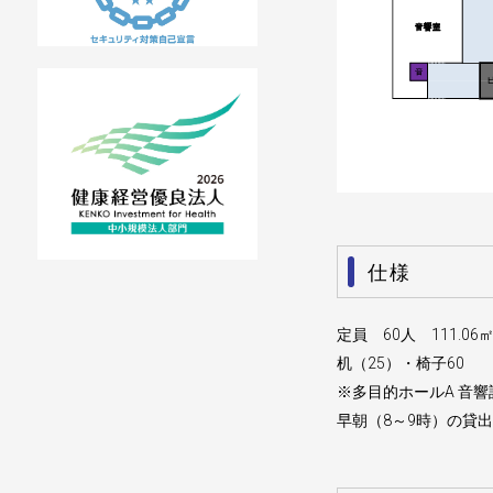
仕様
定員 60人 111.06
机（25）・椅子60
※多目的ホールA 音
早朝（8～9時）の貸