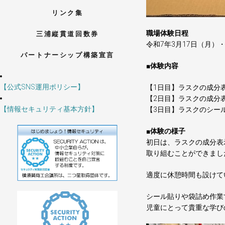
リンク集
職場体験日程
三浦縦貫道回数券
令和7年3月17日（月）
パートナーシップ構築宣言
■体験内容
【公式SNS運用ポリシー】
【1日目】ラスクの成分
【2日目】ラスクの成分
【情報セキュリティ基本方針】
【3日目】ラスクのシー
■体験の様子
初日は、ラスクの成分表
取り組むことができまし
適度に休憩時間も設けて
シール貼りや袋詰め作業
児童にとって貴重な学び