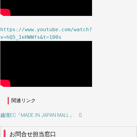
https://www.youtube.com/watch?
v=hQ5_IeHWWfs&t=100s
関連リンク
越境EC「MADE IN JAPAN MALL」
お問合せ担当窓口